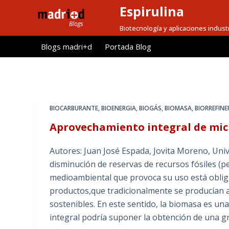
Espirulina
S
a
Biotecnología y aplicaciones indust
l
Blogs madri+d
Portada Blog
t
a
r
a
l
BIOCARBURANTE
,
BIOENERGIA
,
BIOGÁS
,
BIOMASA
,
BIORREFINE
c
Aprovechamiento integral de micr
o
n
Autores: Juan José Espada, Jovita Moreno, Univ
t
disminución de reservas de recursos fósiles (
e
medioambiental que provoca su uso está oblig
n
productos,que tradicionalmente se producían a
i
sostenibles. En este sentido, la biomasa es u
d
integral podría suponer la obtención de una g
o