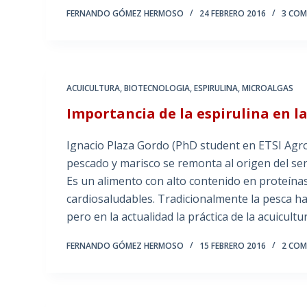
FERNANDO GÓMEZ HERMOSO
24 FEBRERO 2016
3 COM
ACUICULTURA
,
BIOTECNOLOGIA
,
ESPIRULINA
,
MICROALGAS
Importancia de la espirulina en l
Ignacio Plaza Gordo (PhD student en ETSI Agr
pescado y marisco se remonta al origen del se
Es un alimento con alto contenido en proteín
cardiosaludables. Tradicionalmente la pesca ha
pero en la actualidad la práctica de la acuicu
FERNANDO GÓMEZ HERMOSO
15 FEBRERO 2016
2 COM