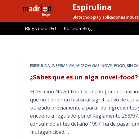
Espirulina
S
a
Biotecnología y aplicaciones indust
l
Blogs madri+d
Portada Blog
t
a
r
a
l
ESPIRULINA
,
INSPIRA1-CM
,
MICROALGAS
,
NOVEL FOOD
,
SIN C
c
¿Sabes que es un alga novel-food?
o
n
El término Novel-Food acuñado por la Comisión
t
que no tienen un historial significativo de co
e
utilizado previamente a partir de ingredientes
n
encuentra regulado por el Reglamento 258/97,
i
consumido antes del año 1997 ha de pasar uno
d
mutagenicidad,…
o