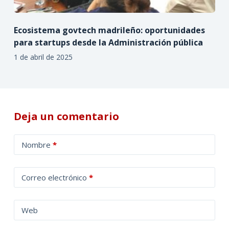
Ecosistema govtech madrileño: oportunidades
para startups desde la Administración pública
1 de abril de 2025
Deja un comentario
A
Nombre
*
l
t
Correo electrónico
*
e
r
n
Web
a