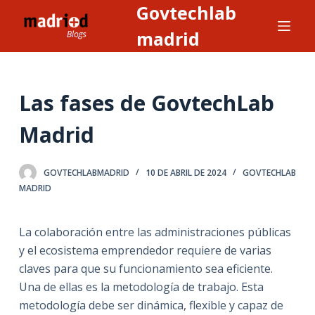
Govtechlab
S
a
madrid
l
t
a
Las fases de GovtechLab
r
a
Madrid
l
c
GOVTECHLABMADRID
10 DE ABRIL DE 2024
GOVTECHLAB
o
MADRID
n
t
La colaboración entre las administraciones públicas
e
y el ecosistema emprendedor requiere de varias
n
claves para que su funcionamiento sea eficiente.
i
Una de ellas es la metodología de trabajo. Esta
d
metodología debe ser dinámica, flexible y capaz de
o