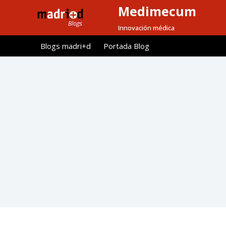
Medimecum
S
a
Innovación médica
l
Blogs madri+d
Portada Blog
t
a
r
a
l
c
o
n
t
e
n
i
d
o