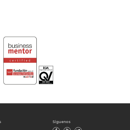
s
Síguenos