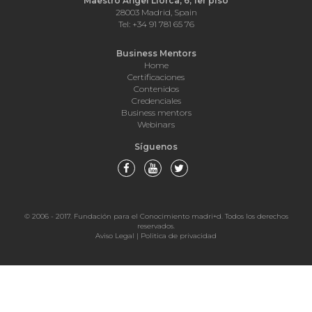
Maestro Ángel Llorca, 6, 1er piso
28003 Madrid, Spain
Tel: +34 91 781 65 76
Business Mentors
Home
Certificaciones
Contenidos
Credenciales
Business mentors
Webinars
Síguenos
© 2006 - 2017. Fundación para el Conocimiento madri+d. Todos los derechos
reservados.
Aviso Legal
|
Politica de privacidad