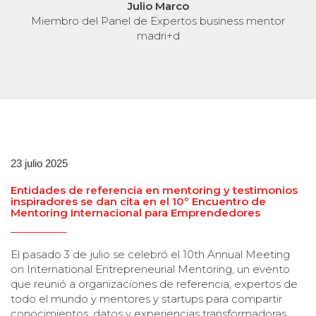
Miembr
Julio Marco
o del Panel de Expertos business mentor
madri+d
23 julio 2025
Entidades de referencia en mentoring y testimonios
inspiradores se dan cita en el 10º Encuentro de
Mentoring Internacional para Emprendedores
El pasado 3 de julio se celebró el 10th Annual Meeting
on International Entrepreneurial Mentoring, un evento
que reunió a organizaciones de referencia, expertos de
todo el mundo y mentores y startups para compartir
conocimientos, datos y experiencias transformadoras