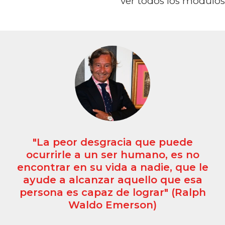
ver todos los módulos
 peor desgracia que puede
"La in
rirle a un ser humano, es no
op
rar en su vida a nadie, que le
ri
e a alcanzar aquello que esa
na es capaz de lograr" (Ralph
Waldo Emerson)