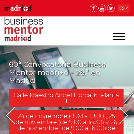
ES
EN
EN
60ª Convocatoria Business
Mentor madri+d - 26.ª en
Madrid
Calle Maestro Ángel Llorca, 6. Planta
1
24 de noviembre (9:00 a 19:00), 25
de noviembre (de 9:00 a 18:30) y 26
de noviembre (de 9:00 a 16:00) de