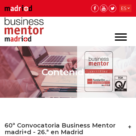
ES
EN
EN
Contenidos
60ª Convocatoria Business Mentor
madri+d - 26.ª en Madrid