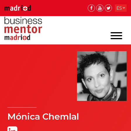
ES
EN
Mónica Chemlal