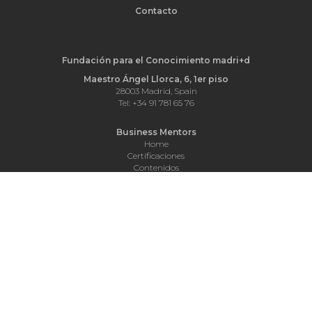
Contacto
Fundación para el Conocimiento madri+d
Maestro Ángel Llorca, 6, 1er piso
28003 Madrid, Spain
Tel: +34 91 781 65 76
Business Mentors
Home
Certificaciones
Contenidos
Credenciales
Business mentors
Webinars
Síguenos
© 2006 - 2017. Fundación para el Conocimiento madri+d. Todos los derechos
reservados.