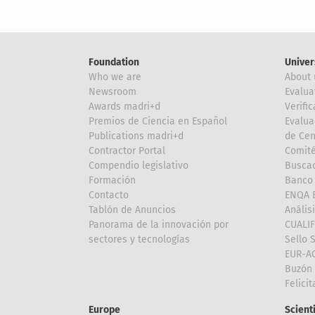
Foundation
Univer
Who we are
About 
Newsroom
Evalua
Awards madri+d
Verific
Premios de Ciencia en Español
Evalua
Publications madri+d
de Cen
Contractor Portal
Comité
Compendio legislativo
Buscad
Formación
Banco 
Contacto
ENQA E
Tablón de Anuncios
Anális
Panorama de la innovación por
CUALI
sectores y tecnologías
Sello 
EUR-A
Buzón 
Felici
Europe
Scient