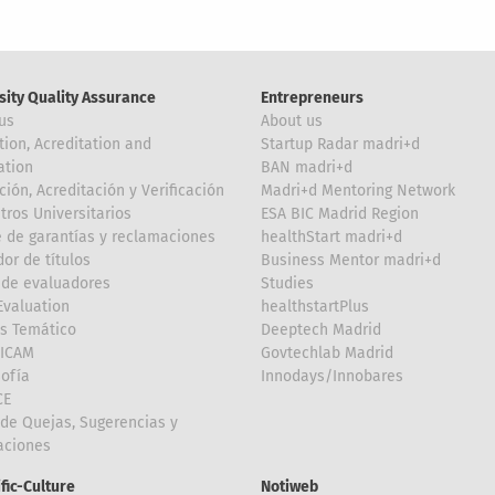
sity Quality Assurance
Entrepreneurs
us
About us
tion, Acreditation and
Startup Radar madri+d
ation
BAN madri+d
ción, Acreditación y Verificación
Madri+d Mentoring Network
tros Universitarios
ESA BIC Madrid Region
 de garantías y reclamaciones
healthStart madri+d
or de títulos
Business Mentor madri+d
de evaluadores
Studies
valuation
healthstartPlus
is Temático
Deeptech Madrid
FICAM
Govtechlab Madrid
Sofía
Innodays/Innobares
CE
de Quejas, Sugerencias y
taciones
ific-Culture
Notiweb