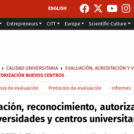
ENGLISH
Entrepreneurs
CITT
Europe
Scientific-Culture
dcrumb
CALIDAD UNIVERSITARIA
EVALUACIÓN, ACREDITACIÓN Y 
TORIZACIÓN NUEVOS CENTROS
menu level 4
nos de evaluación
Protocolo de evaluación
Informes
ación, reconocimiento, autoriz
versidades y centros universita