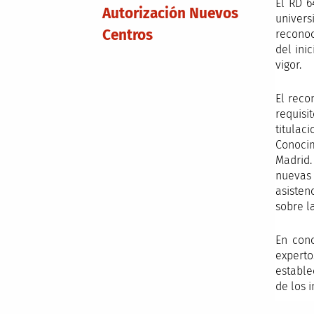
El RD 6
Autorización Nuevos
univers
Centros
reconoc
del ini
vigor.
El reco
requisi
titulac
Conocim
Madrid.
nuevas 
asisten
sobre l
En con
experto
estable
de los 