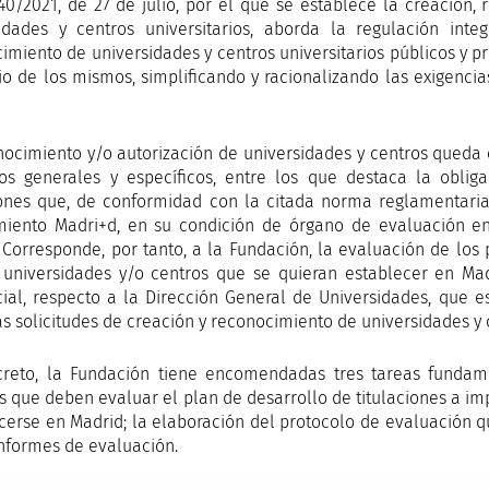
40/2021, de 27 de julio, por el que se establece la creación, 
idades y centros universitarios, aborda la regulación inte
imiento de universidades y centros universitarios públicos y pr
cio de los mismos, simplificando y racionalizando las exigenci
nocimiento y/o autorización de universidades y centros queda
tos generales y específicos, entre los que destaca la obli
iones que, de conformidad con la citada norma reglamentaria
iento Madri+d, en su condición de órgano de evaluación en
 Corresponde, por tanto, a la Fundación, la evaluación de los 
universidades y/o centros que se quieran establecer en Ma
cial, respecto a la Dirección General de Universidades, que 
as solicitudes de creación y reconocimiento de universidades y 
creto, la Fundación tiene encomendadas tres tareas fundam
s que deben evaluar el plan de desarrollo de titulaciones a im
cerse en Madrid; la elaboración del protocolo de evaluación qu
informes de evaluación.