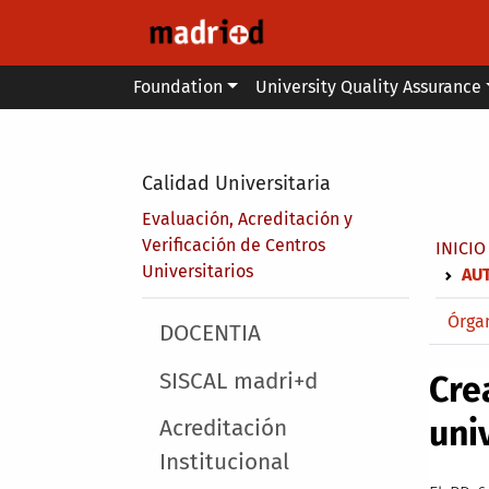
Skip to main content
Main menu
Foundation
University Quality Assurance
Secondary breadcrumb
Calidad Universitaria
Evaluación, Acreditación y
Brea
Verificación de Centros
INICIO
Universitarios
AU
Main 
Órga
Main menu
DOCENTIA
SISCAL madri+d
Cre
uni
Acreditación
Institucional