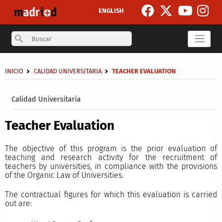
Skip to main content
ENGLISH
Search
Breadcrumb
INICIO
CALIDAD UNIVERSITARIA
TEACHER EVALUATION
Secondary breadcrumb
Calidad Universitaria
Teacher Evaluation
The objective of this program is the prior evaluation of
teaching and research activity for the recruitment of
teachers by universities, in compliance with the provisions
of the Organic Law of Universities.
The contractual figures for which this evaluation is carried
out are: