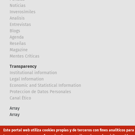
Noticias
Inverosímiles
Analisis
Entrevistas
Blogs
Agenda
Reseñas
Magazine
Mentes Críticas
Transparency
Institutional information
Legal Information
Economic and Statistical Information
Proteccion de Datos Personales
Canal Ético
Array
Array
Footer
Este portal web utiliza cookies propias y de terceros con fines analíticos para
Canal Ético
eduroam
Mapa Web