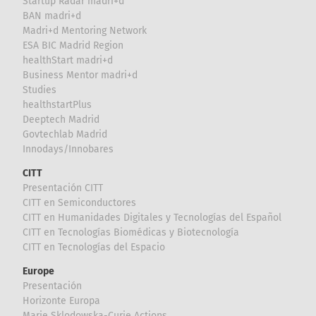
Startup Radar madri+d
BAN madri+d
Madri+d Mentoring Network
ESA BIC Madrid Region
healthStart madri+d
Business Mentor madri+d
Studies
healthstartPlus
Deeptech Madrid
Govtechlab Madrid
Innodays/Innobares
CITT
Presentación CITT
CITT en Semiconductores
CITT en Humanidades Digitales y Tecnologías del Español
CITT en Tecnologías Biomédicas y Biotecnología
CITT en Tecnologías del Espacio
Europe
Presentación
Horizonte Europa
Marie Sklodowska-Curie Actions