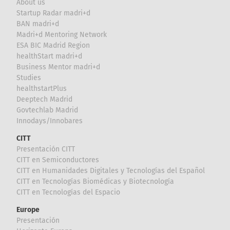
About us
Startup Radar madri+d
BAN madri+d
Madri+d Mentoring Network
ESA BIC Madrid Region
healthStart madri+d
Business Mentor madri+d
Studies
healthstartPlus
Deeptech Madrid
Govtechlab Madrid
Innodays/Innobares
CITT
Presentación CITT
CITT en Semiconductores
CITT en Humanidades Digitales y Tecnologías del Español
CITT en Tecnologías Biomédicas y Biotecnología
CITT en Tecnologías del Espacio
Europe
Presentación