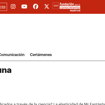
res
Comunicación
Certámenes
una
cados a través de la ciencia? La elasticidad de Mr Fantástic