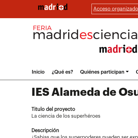
Pasar
Acceso organizado
al
contenido
principal
Main
Inicio
¿Qué es?
Quiénes participan
menu
IES
Alameda de Os
Titulo del proyecto
La ciencia de los superhéroes
Descripción
¿Sabias que los superpoderes pueden ser expli