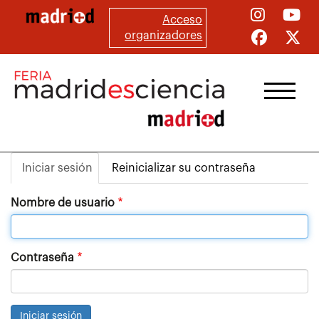
Pasar
Acceso
al
organizadores
contenido
principal
Iniciar sesión
Reinicializar su contraseña
Solapas
principales
Nombre de usuario
Contraseña