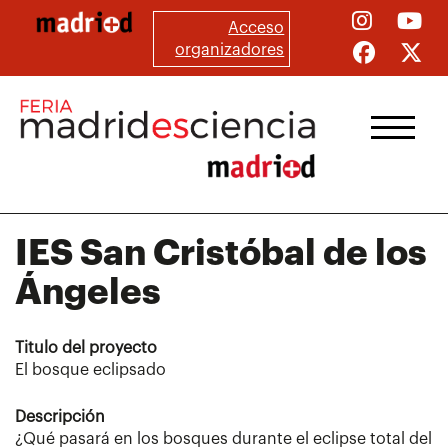
Pasar
Acceso
al
organizadores
contenido
principal
IES
San Cristóbal de los
Ángeles
Titulo del proyecto
El bosque eclipsado
Descripción
¿Qué pasará en los bosques durante el eclipse total del