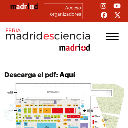
Pasar
Acceso
al
organizadores
contenido
principal
Descarga el pdf:
Aquí