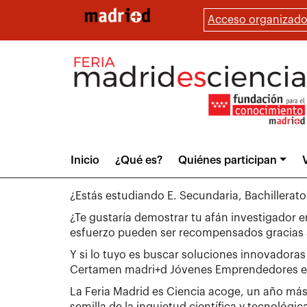
Pasar
Acceso organizado
al
contenido
principal
Main
Inicio
¿Qué es?
Quiénes participan
V
menu
¿Estás estudiando E. Secundaria, Bachillera
¿Te gustaría demostrar tu afán investigador e
esfuerzo pueden ser recompensados gracias a
Y si lo tuyo es buscar soluciones innovadoras 
Certamen madri+d Jóvenes Emprendedores es 
La Feria Madrid es Ciencia acoge, un año más
semilla de la inquietud científica y tecnológic