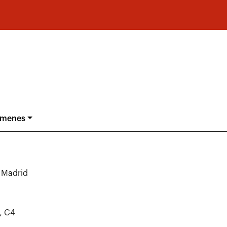
ámenes
1 Madrid
, C4