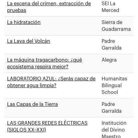
La escena del crimen, extracción de
SEI La
pruebas
Merced
La hidratación
Sierra de
Guadarrama
La Lava del Volcán
Padre
Garralda
La máquina tragacarbono: ¿qué
Alegra
ecosistema respira mejor?
LABORATORIO AZUL: ¿Serás capaz de
Humanitas
obtener agua limpia?
Bilingual
School
Las Capas de la Tierra
Padre
Garralda
LAS GRANDES REDES ELÉCTRICAS
Institución
(SIGLOS XX–XXI)
del Divino
Maestro