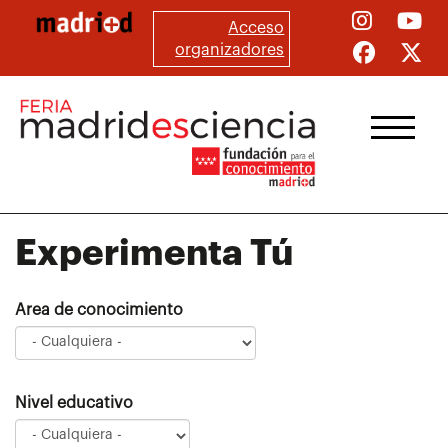
Pasar
Acceso
al
organizadores
contenido
principal
Experimenta Tú
Area de conocimiento
Nivel educativo