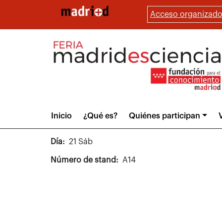
Pasar
Acceso organizado
al
contenido
principal
Main
Inicio
¿Qué es?
Quiénes participan
V
menu
Día
21 Sáb
Número de stand
A14