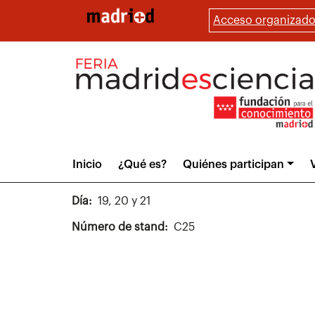
Pasar
Acceso organizado
al
contenido
principal
Main
Inicio
¿Qué es?
Quiénes participan
V
menu
Día
19, 20 y 21
Número de stand
C25