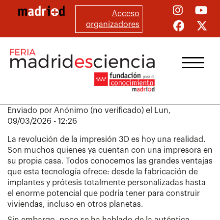
Pasar
Acceso
al
organizadores
contenido
principal
Enviado por
Anónimo (no verificado)
el
Lun,
09/03/2026 - 12:26
La revolución de la impresión 3D es hoy una realidad.
Son muchos quienes ya cuentan con una impresora en
su propia casa. Todos conocemos las grandes ventajas
que esta tecnología ofrece: desde la fabricación de
implantes y prótesis totalmente personalizadas hasta
el enorme potencial que podría tener para construir
viviendas, incluso en otros planetas.
Sin embargo, poco se ha hablado de la auténtica