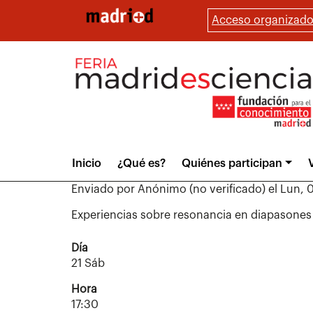
Pasar
Acceso organizado
al
contenido
principal
Main
Inicio
¿Qué es?
Quiénes participan
V
menu
Enviado por
Anónimo (no verificado)
el
Lun, 0
Experiencias sobre resonancia en diapasone
Día
21 Sáb
Hora
17:30