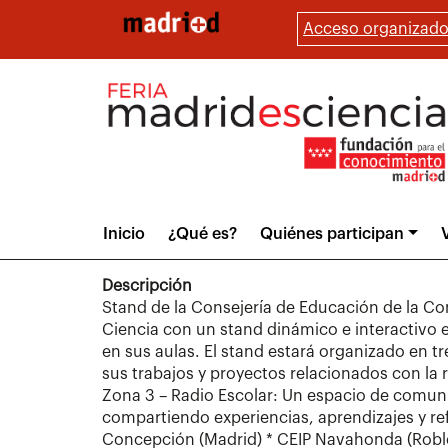
Pasar
Acceso organizado
al
contenido
principal
Main
Inicio
¿Qué es?
Quiénes participan
V
menu
Descripción
Stand de la Consejería de Educación de la C
Ciencia con un stand dinámico e interactivo e
en sus aulas. El stand estará organizado en tr
sus trabajos y proyectos relacionados con la ro
Zona 3 – Radio Escolar: Un espacio de comuni
compartiendo experiencias, aprendizajes y ref
Concepción (Madrid) * CEIP Navahonda (Robl