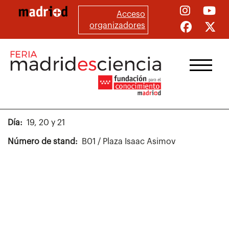
Pasar
Acceso
al
organizadores
contenido
principal
Día
19, 20 y 21
Número de stand
B01 / Plaza Isaac Asimov