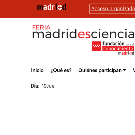
Pasar
Acceso organizado
al
contenido
principal
Main
Inicio
¿Qué es?
Quiénes participan
V
menu
Día
19Jue