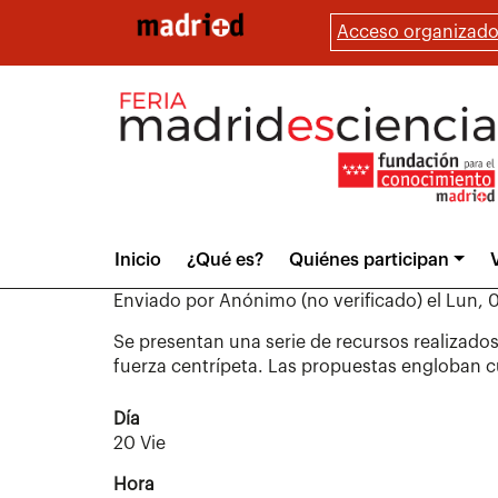
Pasar
Acceso organizado
al
contenido
principal
Main
Inicio
¿Qué es?
Quiénes participan
V
menu
Enviado por
Anónimo (no verificado)
el
Lun, 0
Se presentan una serie de recursos realizados
fuerza centrípeta. Las propuestas engloban cu
Día
20 Vie
Hora