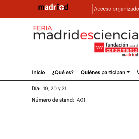
Pasar
Acceso organizado
al
contenido
principal
Main
Inicio
¿Qué es?
Quiénes participan
V
menu
Día
19, 20 y 21
Número de stand
A01