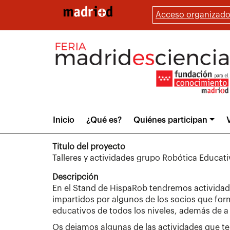
Pasar
Acceso organizado
al
contenido
principal
Main
Inicio
¿Qué es?
Quiénes participan
V
menu
Titulo del proyecto
Talleres y actividades grupo Robótica Educat
Descripción
En el Stand de HispaRob tendremos actividades
impartidos por algunos de los socios que form
educativos de todos los niveles, además de a
Os dejamos algunas de las actividades que te