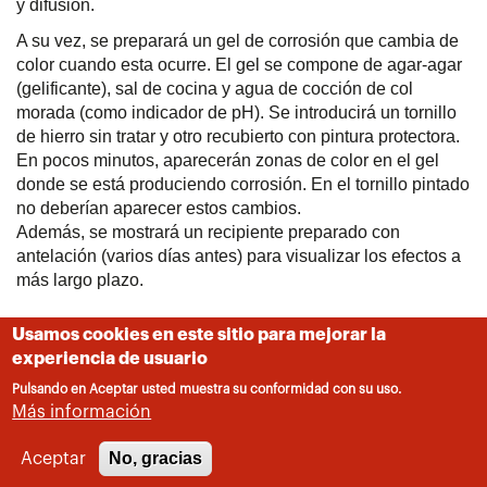
y difusión.
A su vez, se preparará un gel de corrosión que cambia de
color cuando esta ocurre. El gel se compone de agar-agar
(gelificante), sal de cocina y agua de cocción de col
morada (como indicador de pH). Se introducirá un tornillo
de hierro sin tratar y otro recubierto con pintura protectora.
En pocos minutos, aparecerán zonas de color en el gel
donde se está produciendo corrosión. En el tornillo pintado
no deberían aparecer estos cambios.
Además, se mostrará un recipiente preparado con
antelación (varios días antes) para visualizar los efectos a
más largo plazo.
Día
20Vie mañana
Usamos cookies en este sitio para mejorar la
experiencia de usuario
Número de stand
A03
Pulsando en Aceptar usted muestra su conformidad con su uso.
Más información
No, gracias
Aceptar