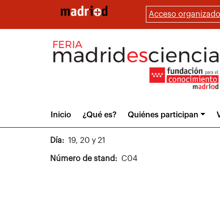
Pasar
Acceso organizado
al
contenido
principal
Main
Inicio
¿Qué es?
Quiénes participan
V
menu
Día
19, 20 y 21
Número de stand
C04