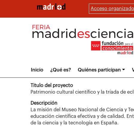
Pasar
Acceso organizado
al
contenido
principal
Main
Inicio
¿Qué es?
Quiénes participan
V
menu
Titulo del proyecto
Patrimonio cultural científico y la tríada de
Descripción
La misión del Museo Nacional de Ciencia y Tec
educación científica efectiva y de calidad. En
de la ciencia y la tecnología en España.