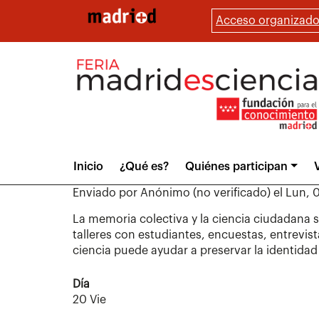
Pasar
Acceso organizado
al
contenido
principal
Main
Inicio
¿Qué es?
Quiénes participan
V
menu
Enviado por
Anónimo (no verificado)
el
Lun, 0
La memoria colectiva y la ciencia ciudadana 
talleres con estudiantes, encuestas, entrevist
ciencia puede ayudar a preservar la identidad
Día
20 Vie