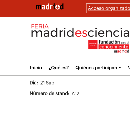
Pasar
Acceso organizado
al
contenido
principal
Main
Inicio
¿Qué es?
Quiénes participan
V
menu
Día
21 Sáb
Número de stand
A12