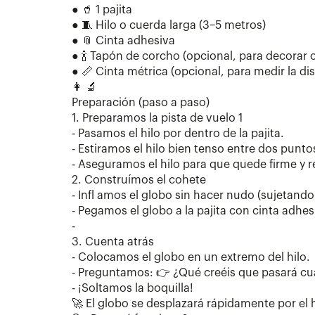
● 🥤 1 pajita
● 🧵 Hilo o cuerda larga (3–5 metros)
● 📎 Cinta adhesiva
● 🍾 Tapón de corcho (opcional, para decorar o
● 📏 Cinta métrica (opcional, para medir la di
👩 🔬
Preparación (paso a paso)
1. Preparamos la pista de vuelo 1
- Pasamos el hilo por dentro de la pajita.
- Estiramos el hilo bien tenso entre dos puntos
- Aseguramos el hilo para que quede firme y r
2. Construímos el cohete
- Infl amos el globo sin hacer nudo (sujetando
- Pegamos el globo a la pajita con cinta ad
-
3. Cuenta atrás
- Colocamos el globo en un extremo del hilo.
- Preguntamos: 👉 ¿Qué creéis que pasará c
- ¡Soltamos la boquilla!
🚀 El globo se desplazará rápidamente por el h