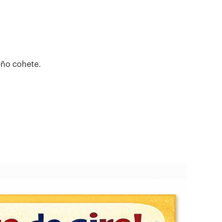
.
eño cohete.