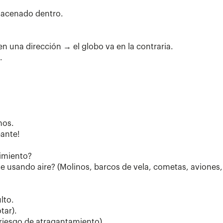
lmacenado dentro.
en una dirección → el globo va en la contraria.
.
nos.
pante!
vimiento?
 usando aire? (Molinos, barcos de vela, cometas, aviones,
lto.
tar).
 (riesgo de atragantamiento).