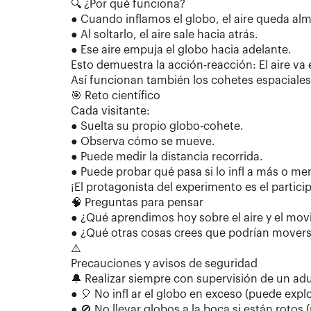
🔍 ¿Por qué funciona?
● Cuando inflamos el globo, el aire queda a
● Al soltarlo, el aire sale hacia atrás.
● Ese aire empuja el globo hacia adelante.
Esto demuestra la acción-reacción: El aire va 
Así funcionan también los cohetes espaciales
🎯 Reto científico
Cada visitante:
● Suelta su propio globo-cohete.
● Observa cómo se mueve.
● Puede medir la distancia recorrida.
● Puede probar qué pasa si lo infl a más o me
¡El protagonista del experimento es el partici
🧠 Preguntas para pensar
● ¿Qué aprendimos hoy sobre el aire y el mo
● ¿Qué otras cosas crees que podrían moverse
⚠️
Precauciones y avisos de seguridad
🔔 Realizar siempre con supervisión de un adu
● 🎈 No infl ar el globo en exceso (puede explo
● 🚫 No llevar globos a la boca si están rotos