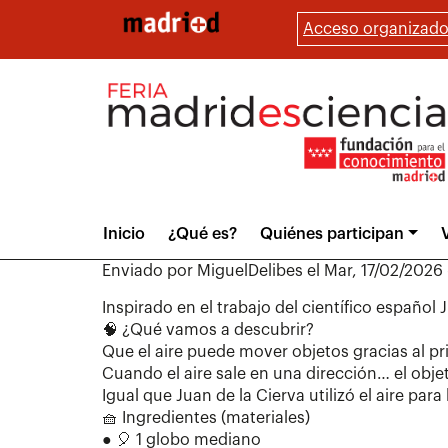
Pasar
Acceso organizado
al
contenido
principal
Main
Inicio
¿Qué es?
Quiénes participan
V
menu
Enviado por
MiguelDelibes
el
Mar, 17/02/2026 
Inspirado en el trabajo del científico español 
🧠 ¿Qué vamos a descubrir?
Que el aire puede mover objetos gracias al pr
Cuando el aire sale en una dirección… el obje
Igual que Juan de la Cierva utilizó el aire pa
🧺 Ingredientes (materiales)
● 🎈 1 globo mediano