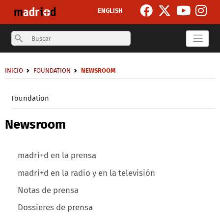
Skip to main content
ENGLISH
Search
Breadcrumb
INICIO
FOUNDATION
NEWSROOM
Secondary breadcrumb
Foundation
Newsroom
Main menu
madri+d en la prensa
madri+d en la radio y en la televisión
Notas de prensa
Dossieres de prensa