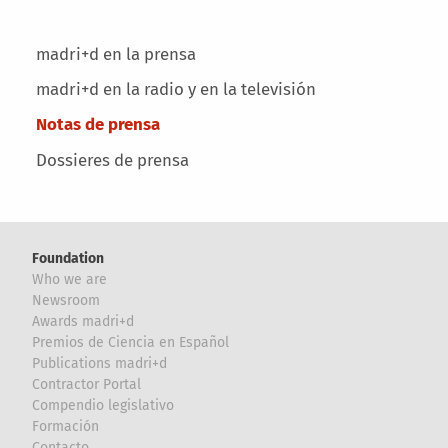
Main menu
madri+d en la prensa
madri+d en la radio y en la televisión
Notas de prensa
Dossieres de prensa
Foundation
Who we are
Newsroom
Awards madri+d
Premios de Ciencia en Español
Publications madri+d
Contractor Portal
Compendio legislativo
Formación
Contacto