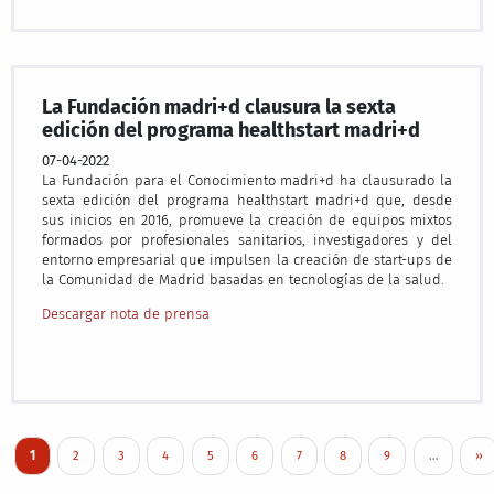
La Fundación madri+d clausura la sexta
edición del programa healthstart madri+d
07-04-2022
La Fundación para el Conocimiento madri+d ha clausurado la
sexta edición del programa healthstart madri+d que, desde
sus inicios en 2016, promueve la creación de equipos mixtos
formados por profesionales sanitarios, investigadores y del
entorno empresarial que impulsen la creación de start-ups de
la Comunidad de Madrid basadas en tecnologías de la salud.
Descargar nota de prensa
Pagination
Current page
Page
Page
Page
Page
Page
Page
Page
Page
Nex
1
2
3
4
5
6
7
8
9
…
››