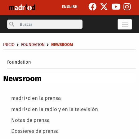
Skip to main content
ENGLISH
Search
Breadcrumb
INICIO
FOUNDATION
NEWSROOM
Secondary breadcrumb
Foundation
Newsroom
Main menu
madri+d en la prensa
madri+d en la radio y en la televisión
Notas de prensa
Dossieres de prensa