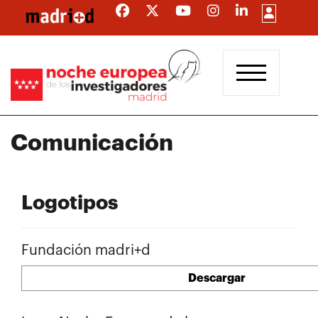
Pasar
al
contenido
principal
Comunicación
Logotipos
Fundación madri+d
Descargar