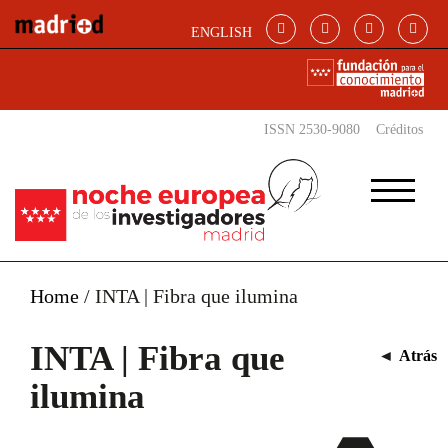
Pasar al contenido principal
ENGLISH
ISSN 2530-9080
Créditos
Home
/
INTA | Fibra que ilumina
INTA | Fibra que
◄
Atrás
ilumina