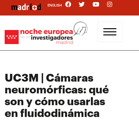
Pasar
ENGLISH
al
contenido
principal
UC3M | Cámaras
neuromórficas: qué
son y cómo usarlas
en fluidodinámica