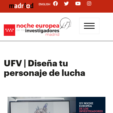
Pasar
ENGLISH
al
contenido
principal
UFV | Diseña tu
personaje de lucha