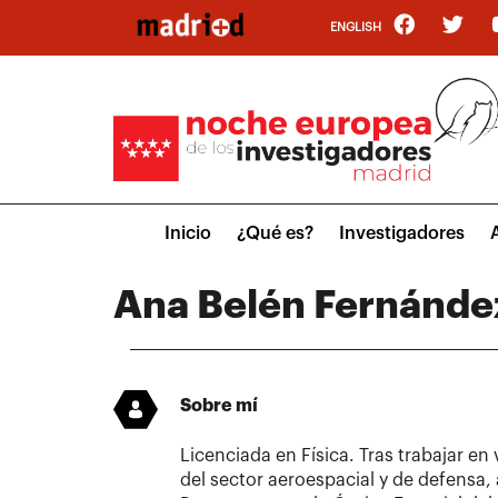
Pasar
ENGLISH
al
contenido
principal
Main
Inicio
¿Qué es?
Investigadores
menu
Ana Belén Fernánd
Sobre mí
Licenciada en Física. Tras trabajar en
del sector aeroespacial y de defensa,