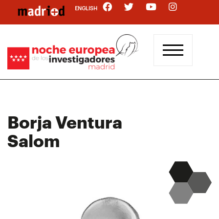
Pasar
ENGLISH
al
contenido
principal
Borja Ventura
Salom