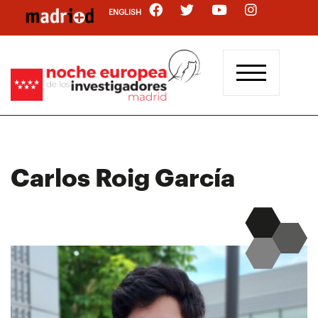
Pasar
ENGLISH
al
contenido
principal
Carlos Roig García