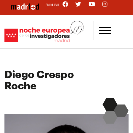
Pasar
ENGLISH
al
contenido
principal
Diego Crespo
Roche