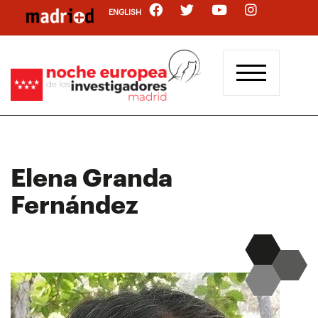
Pasar
ENGLISH
al
contenido
principal
Elena Granda
Fernández