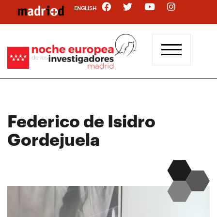
Pasar
ENGLISH
al
contenido
principal
Federico de Isidro
Gordejuela