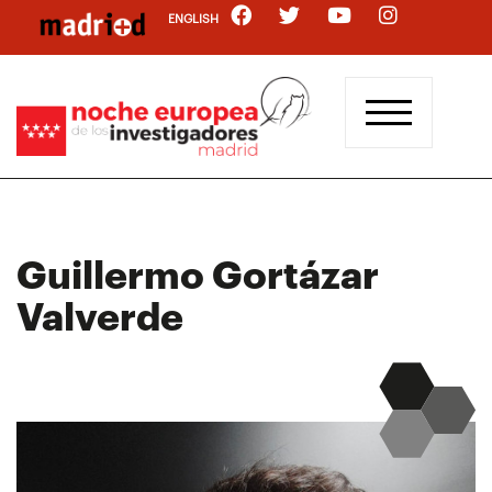
Pasar
ENGLISH
al
contenido
principal
Guillermo Gortázar
Valverde